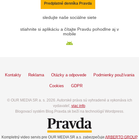
Predplatné denníka Pravda
sledujte naše sociálne siete
stiahnite si aplikáciu a čítajte Pravdu pohodlne aj v
mobile
Kontakty
Reklama
Otázky a odpovede
Podmienky používania
Cookies
GDPR
© OUR MEDIA SR a. s. 2026. Autorské práva sú vyhradené a vykonáva ich
vydavateľ,
viac info
.
Blogovací systém Blog.Pravda.sk beží na technológií Wordpress.
Kompletný video servis pre OUR MEDIA SR a.s. zabezpečuje
ARBERTO GROUP