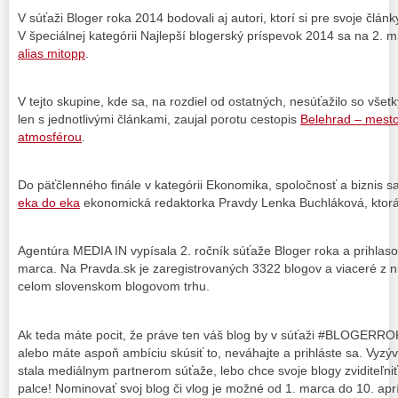
V súťaži Bloger roka 2014 bodovali aj autori, ktorí si pre svoje článk
V špeciálnej kategórii Najlepší blogerský príspevok 2014 sa na 2. m
alias mitopp
.
V tejto skupine, kde sa, na rozdiel od ostatných, nesúťažilo so všet
len s jednotlivými článkami, zaujal porotu cestopis
Belehrad – mest
atmosférou
.
Do päťčlenného finále v kategórii Ekonomika, spoločnosť a biznis s
eka do eka
ekonomická redaktorka Pravdy Lenka Buchláková, ktorá s
Agentúra MEDIA IN vypísala 2. ročník súťaže Bloger roka a prihlaso
marca. Na Pravda.sk je zaregistrovaných 3322 blogov a viaceré z 
celom slovenskom blogovom trhu.
Ak teda máte pocit, že práve ten váš blog by v súťaži #BLOGERR
alebo máte aspoň ambíciu skúsiť to, neváhajte a prihláste sa. Vyzý
stala mediálnym partnerom súťaže, lebo chce svoje blogy zviditeľn
palce! Nominovať svoj blog či vlog je možné od 1. marca do 10. ap