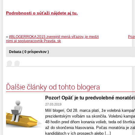
Podrobnosti o súťaži nájdete aj tu.
«
#BLOGERROKA 2015 zverejnil mená víťazov, je medzi
Pozo
nimi aj spolupracovník Pravda. sk
Debata ( 0 príspevkov )
Ďalšie články od tohto blogera
Pozor! Opäť je tu predvolebné moratór
27.03.2019
Milí blogeri, Od 28. marca platí, že volebná kampa
prezidentským voľbám sa skončila. Volebnú kampa
48 hodín pred dňom konania volieb, teda od štvrtka
až do skončenia hlasovania. Počas moratória je za
kandidátoch v ich prospech alebo [...]