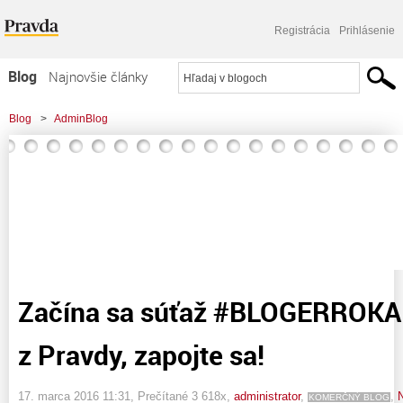
Registrácia
Prihlásenie
Blog
Najnovšie články
Najčítanejšie články
Blog
>
AdminBlog
Najkomentovanejšie články
>
Začína sa súťaž #BLOGERROKA 2015 - blogeri z Pravdy, zapojte sa!
Zoznam blogov
Komerčné blogy
Začína sa súťaž #BLOGERROKA 
z Pravdy, zapojte sa!
17. marca 2016 11:31
, Prečítané 3 618x,
administrator
,
,
KOMERČNÝ BLOG