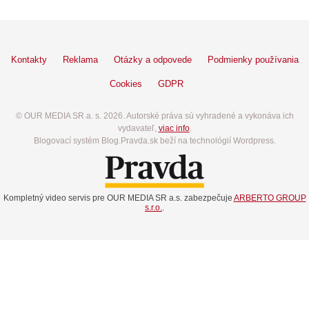
Kontakty
Reklama
Otázky a odpovede
Podmienky používania
Cookies
GDPR
© OUR MEDIA SR a. s. 2026. Autorské práva sú vyhradené a vykonáva ich
vydavateľ,
viac info
.
Blogovací systém Blog.Pravda.sk beží na technológií Wordpress.
Kompletný video servis pre OUR MEDIA SR a.s. zabezpečuje
ARBERTO GROUP
s.r.o.
.