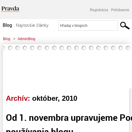
Registrácia
Prihlásenie
Blog
Najnovšie články
Najčítanejšie články
Blog
>
AdminBlog
Najkomentovanejšie články
>
Od 1. novembra upravujeme Podmienky používania blogu
Zoznam blogov
Komerčné blogy
Archív:
október, 2010
Od 1. novembra upravujeme P
používania blogu