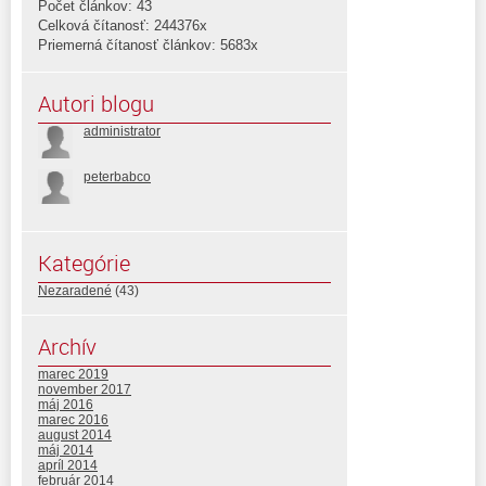
Počet článkov: 43
Celková čítanosť: 244376x
Priemerná čítanosť článkov: 5683x
Autori blogu
administrator
peterbabco
Kategórie
Nezaradené
(43)
Archív
marec 2019
november 2017
máj 2016
marec 2016
august 2014
máj 2014
apríl 2014
február 2014