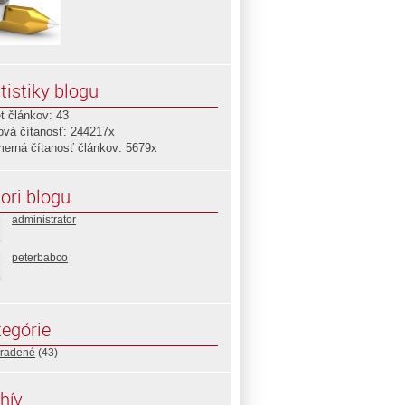
tistiky blogu
t článkov: 43
ová čítanosť: 244217x
merná čítanosť článkov: 5679x
ori blogu
administrator
peterbabco
egórie
radené
(43)
hív