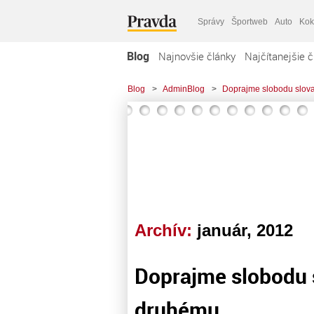
Správy
Športweb
Auto
Kok
Blog
Najnovšie články
Najčítanejšie č
Blog
>
AdminBlog
>
Doprajme slobodu slova
Archív:
január, 2012
Doprajme slobodu s
druhému