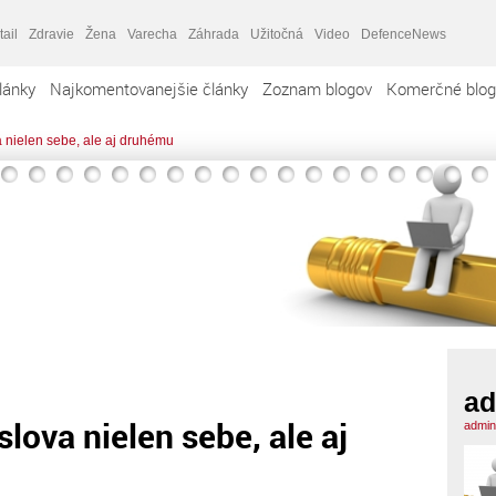
tail
Zdravie
Žena
Varecha
Záhrada
Užitočná
Video
DefenceNews
lánky
Najkomentovanejšie články
Zoznam blogov
Komerčné blog
 nielen sebe, ale aj druhému
ad
lova nielen sebe, ale aj
admin