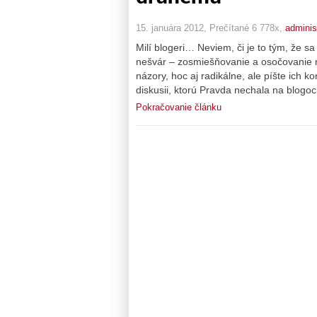
15. januára 2012, Prečítané 6 778x,
adminis
Milí blogeri… Neviem, či je to tým, že s
nešvár – zosmiešňovanie a osočovanie n
názory, hoc aj radikálne, ale píšte ich k
diskusii, ktorú Pravda nechala na blogo
Pokračovanie článku