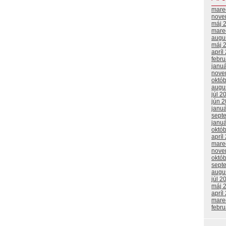
mare
nove
máj 
mare
augu
máj 
apríl
febr
janu
nove
októ
augu
júl 2
jún 
janu
sept
janu
októ
apríl
mare
nove
októ
sept
augu
júl 2
máj 
apríl
mare
febr