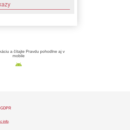
kazy
likáciu a čítajte Pravdu pohodlne aj v
mobile
GDPR
c info
.