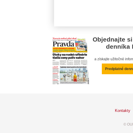
Objednajte si
denníka 
a získajte užitočné inf
Predplatné denn
Kontakty
© OUR