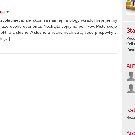
trator
a zvolebnieva, ale akosi sa nám aj na blogy vkradol nepríjemný
ázorového oponenta. Nechajte vojny na politikov. Píšte svoje
Šta
orektne a slušne. A slušné a vecné nech sú aj vaše príspevky v
ch […]
Poče
Celk
Prie
Aut
Kat
Neza
Arc