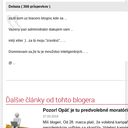
Debata ( 368 príspevkov )
zazil som uz biacero blogov, kde sa ...
Vazeny pan administrator dakujem vam ...
milý xiller :) ..za tú moju "zcestnú"... ...
Domnievam sa,že tu je množstvo inteligentných... ...
@ ...
Ďalšie články od tohto blogera
Pozor! Opäť je tu predvolebné moratór
27.03.2019
Milí blogeri, Od 28. marca platí, že volebná kampa
prezidentským voľbám sa skončila. Volebnú kampa