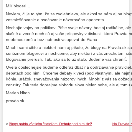
Milí blogeri…
Neviem, či je to tým, že sa zvolebnieva, ale akosi sa nám aj na blo
zosmiešňovanie a osočovanie názorového oponenta.
Nechajte vojny na politikov. Píšte svoje názory, hoc aj radikálne, ale
slušné a vecné nech sú aj vaše príspevky v diskusii, ktorú Pravda 
neobmedzenú a bez nutnosti vstupovať do Piana.
Mnohí sami cítite a niektorí nám aj píšete, že blogy na Pravda.sk 
serióznom blogerovi a nechceme, aby niektorí z vás znechutení situ
blogovanie prerušili. Tak, ako sa to už stalo. Budeme vás chrániť.
Oveľa dôslednejšie budeme odteraz dbať na dodržiavanie pravidiel.
debatách pod nimi. Chceme debaty k veci (pod vlastnými, ale najmä
irónie, urážok, znevažovania názorov iných. Mnohí z vás sa dožadu
cenzúry. Tak teda doprajme slobodu slova nielen sebe, ale aj tomu
Marian Niton
pravda.sk
«
Blogy patria všetkým čitateľom. Debaty pod nimi tiež
Na Pravda. s