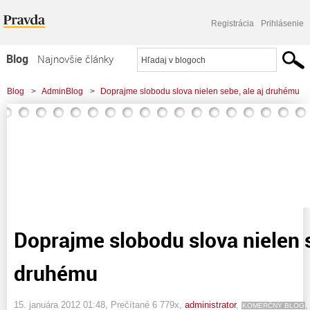
Registrácia
Prihlásenie
Blog
Najnovšie články
Najčítanejšie články
Blog
>
AdminBlog
>
Doprajme slobodu slova nielen sebe, ale aj druhému
Najkomentovanejšie články
Zoznam blogov
Komerčné blogy
Doprajme slobodu slova nielen s
druhému
15. januára 2012 01:48
, Prečítané 6 779x,
administrator
,
KOMERČNÝ BLOG